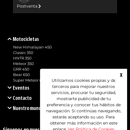
Postventa
Motocicletas
New Himalayan 450
Classic 350
HNTR 350
Meteor 350
GRR 450
X
Bear 650
Utilizamos cookies propias y de
Super Meteor 650
terceros para mejorar nuestros
Eventos
servicios, procurar tu seguridad,
Contacto
mostrarte publicidad de tu
preferencia y conocer tus hábitos de
Nuestro mundo
navegación. Si continúas navegando,
estarás aceptando su uso. Para
obtener más información en este
enlace.
Ver Política de Cookies
Síguenos en nuestras redes sociales