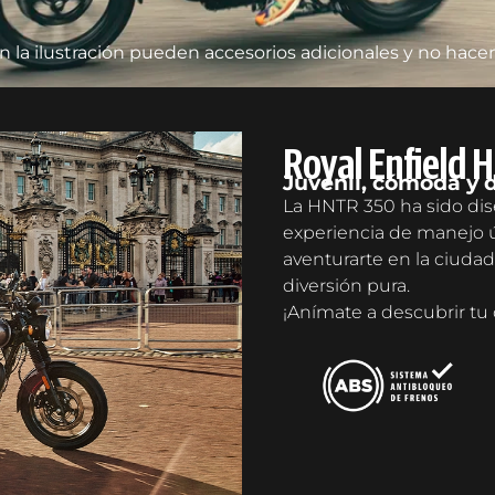
la ilustración pueden accesorios adicionales y no hacen
Royal Enfield 
Juvenil, cómoda y d
La HNTR 350 ha sido dis
experiencia de manejo ún
aventurarte en la ciudad.
diversión pura.
¡Anímate a descubrir tu