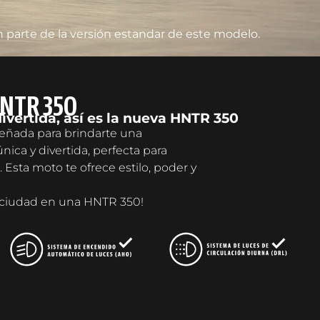
 parte de la versión estandar de este modelo.
HNTR 350
ivertida, así es la nueva HNTR 350
eñada para brindarte una
ica y divertida, perfecta para
 Esta moto te ofrece estilo, poder y
 ciudad en una HNTR 350!