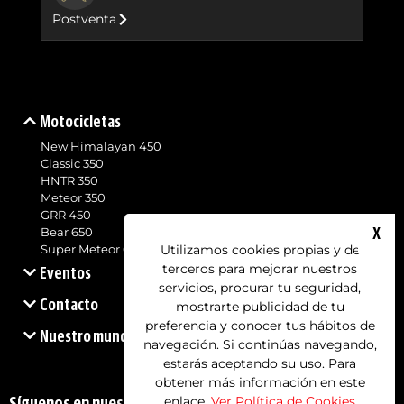
Postventa
Motocicletas
New Himalayan 450
Classic 350
HNTR 350
Meteor 350
GRR 450
X
Bear 650
Utilizamos cookies propias y de
Super Meteor 650
terceros para mejorar nuestros
Eventos
servicios, procurar tu seguridad,
Contacto
mostrarte publicidad de tu
preferencia y conocer tus hábitos de
Nuestro mundo
navegación. Si continúas navegando,
estarás aceptando su uso. Para
obtener más información en este
enlace.
Ver Política de Cookies
Síguenos en nuestras redes sociales