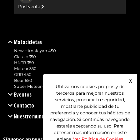
Postventa
Motocicletas
New Himalayan 450
Classic 350
HNTR 350
Meteor 350
GRR 450
X
Bear 650
Utilizamos cookies propias y de
Super Meteor 650
terceros para mejorar nuestros
Eventos
servicios, procurar tu seguridad,
Contacto
mostrarte publicidad de tu
preferencia y conocer tus hábitos de
Nuestro mundo
navegación. Si continúas navegando,
estarás aceptando su uso. Para
obtener más información en este
enlace.
Ver Política de Cookies
Síguenos en nuestras redes sociales