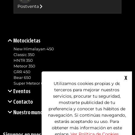
Postventa
Motocicletas
New Himalayan 450
Classic 350
HNTR 350
Meteor 350
GRR 450
X
Bear 650
Utilizamos cookies propias y de
Super Meteor 650
terceros para mejorar nuestros
Eventos
servicios, procurar tu seguridad,
Contacto
mostrarte publicidad de tu
preferencia y conocer tus hábitos de
Nuestro mundo
navegación. Si continúas navegando,
estarás aceptando su uso. Para
obtener más información en este
enlace.
Ver Política de Cookies
Síguenos en nuestras redes sociales