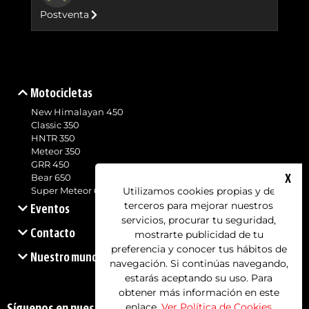
Postventa
Motocicletas
New Himalayan 450
Classic 350
HNTR 350
Meteor 350
GRR 450
X
Bear 650
Utilizamos cookies propias y de
Super Meteor 650
terceros para mejorar nuestros
Eventos
servicios, procurar tu seguridad,
Contacto
mostrarte publicidad de tu
preferencia y conocer tus hábitos de
Nuestro mundo
navegación. Si continúas navegando,
estarás aceptando su uso. Para
obtener más información en este
enlace.
Ver Política de Cookies
Síguenos en nuestras redes sociales