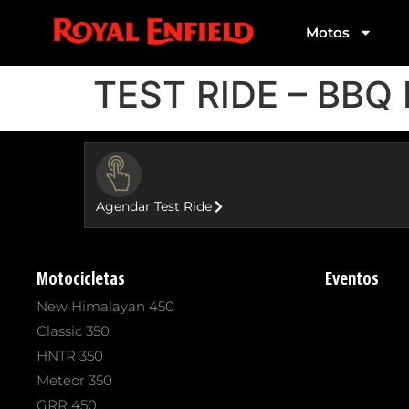
Motos
TEST RIDE – BBQ
BUTTON
Agendar Test Ride
Motocicletas
Eventos
New Himalayan 450
Classic 350
HNTR 350
Meteor 350
GRR 450