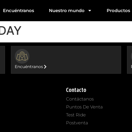
Encuéntranos
Nuestro mundo
Productos
 DAY
BUTTON
Encuéntranos
Contacto
Contáctanos
Puntos De Venta
Test Ride
Postventa