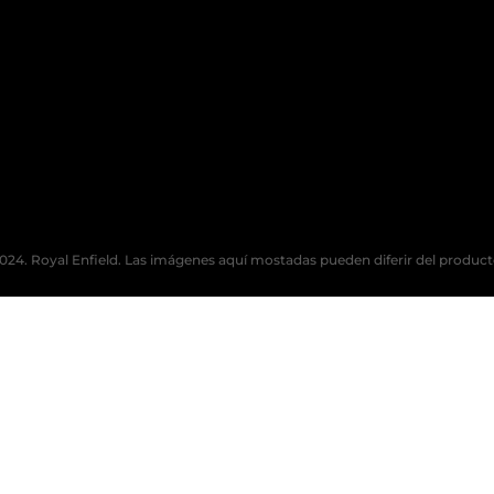
024. Royal Enfield. Las imágenes aquí mostadas pueden diferir del product