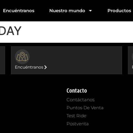
Encuéntranos
Nuestro mundo
Productos
 DAY
BUTTON
Encuéntranos
Contacto
Contáctanos
Puntos De Venta
Test Ride
Postventa