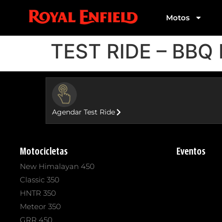
Motos
TEST RIDE – BBQ
BUTTON
Agendar Test Ride
Motocicletas
Eventos
New Himalayan 450
Classic 350
HNTR 350
Meteor 350
GRR 450