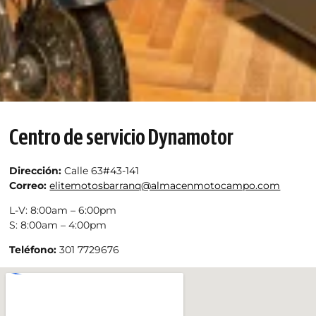
Centro de servicio Dynamotor
Dirección:
Calle 63#43-141
Correo:
elitemotosbarranq@almacenmotocampo.com
L-V: 8:00am – 6:00pm
S: 8:00am – 4:00pm
Teléfono:
301 7729676