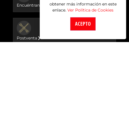
obtener más información en este
Encuéntranos
enlace.
Ver Política de Cookies
ACEPTO
BUTTON
Postventa
Motocicletas
New Himalayan 450
Classic 350
HNTR 350
Meteor 350
GRR 450
Bear 650
Super Meteor 650
Eventos