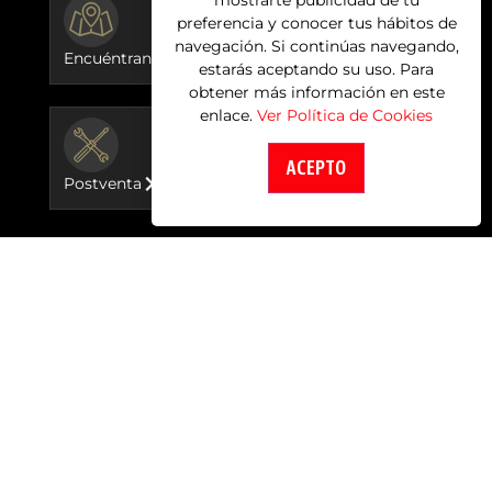
BUTTON
preferencia y conocer tus hábitos de
navegación. Si continúas navegando,
Encuéntranos
estarás aceptando su uso. Para
obtener más información en este
enlace.
Ver Política de Cookies
BUTTON
ACEPTO
Postventa
Motocicletas
New Himalayan 450
Classic 350
HNTR 350
Meteor 350
GRR 450
Bear 650
Super Meteor 650